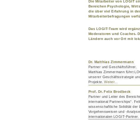
Die Mitarbeiter von LOGIT 
Bereichen Psychologie, Wirts
die über viel Erfahrung in d
Mitarbeiterbefragungen verf
Das LOGIT-Team wird ergänzt
Moderatoren und Coaches. Da
Ländern auch vor Ort mit lok
Dr. Matthias Zimmermann
Partner und Geschäftsführer.
Matthias Zimmermann führt LOG
unserer Geschäftsstrategie und
Projekte.
Weiter...
Prof. Dr. Felix Brodbeck
Partner und Leiter des Bereic
international Partnerships“. Fel
wissenschaftliche Solidität de
Vorgehensweisen und -Analysen
internationalen LOGIT-Partner.